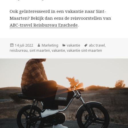
Ook geïnteresseerd in een vakantie naar Sint-
Maarten? Bekijk dan eens de reisvoorstellen van
ABC-travel Reisbureau Enschede
.
Geplaatst
14 juli 2022
Auteur
Marketing
Categorieën
vakantie
Tags
abc travel
,
reisbureau
op
,
sint maarten
,
vakantie
,
vakantie sint-maarten