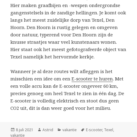
Hier maken graafbijen en -wespen ondergrondse
gangenstelsels in de zandige hellingen. Je komt ook
langs het meest zuidelijke dorp van Texel, Den
Hoorn. Den Hoorn is rustig gelegen en omgeven
door natuur, typerend voor Den Hoorn zijn de
knusse straatjes waar veel kunstenaars wonen.
Hier staat ook het meest gefotografeerde object van
Texel namelijk het hervormde kerkje.
Wanneer je al deze routes wilt afleggen is het
misschien een idee om een
E-scooter te huren
. Met
een volle accu kan de E-scooter ongeveer 60 km,
precies genoeg om heel Texel te zien in één dag. De
E-scooter is volledig elektrisch en stoot dus geen
CO2 uit, dit is dan weer goed voor het milieu.
Geplaatst
8 juli 2021
Auteur
Astrid
Categorieën
vakantie
Tags
E-scooter
,
Texel
,
vakantie
op