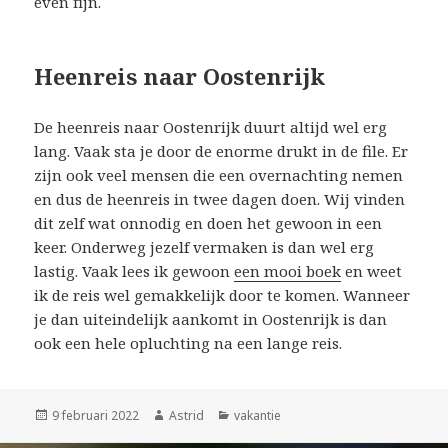
even fijn.
Heenreis naar Oostenrijk
De heenreis naar Oostenrijk duurt altijd wel erg
lang. Vaak sta je door de enorme drukt in de file. Er
zijn ook veel mensen die een overnachting nemen
en dus de heenreis in twee dagen doen. Wij vinden
dit zelf wat onnodig en doen het gewoon in een
keer. Onderweg jezelf vermaken is dan wel erg
lastig. Vaak lees ik gewoon
een mooi boek
en weet
ik de reis wel gemakkelijk door te komen. Wanneer
je dan uiteindelijk aankomt in Oostenrijk is dan
ook een hele opluchting na een lange reis.
Geplaatst
9 februari 2022
Auteur
Astrid
Categorieën
vakantie
op