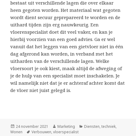
bestaat uit verschillende lagen die over elkaar
heen gegoten worden. Het materiaal wat gegoten
wordt dient secuur geprepareerd te worden en de
uithard tijden zijn erg nauwkeurig. Een
vloerenspecialist doet dit veel vaker, en kan je
hierbij voorzien van een goed advies. Ga er wel
vanuit dat het leggen van een gietvloer niet in één
dag afgerond kan worden, in verband met het
uitharden van de verschillende lagen. Welke
vloersoort je ook kiest, maak altijd de afweging of
je de hulp van een specialist moet inschakelen. Je
wil namelijk niet dat je er achteraf achter komt dat
de vloer niet juist gelegd is.
Geplaatst
24 november 2021
Auteur
Marketing
Categorieën
Diensten
,
techniek
,
Wonen
op
Tags
Verbouwen
,
vloerspecialist