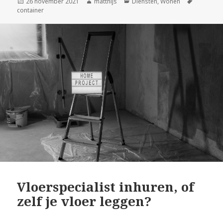
Geplaatst
26 november 2021
Auteur
matthijs
Categorieën
Diensten
,
Wonen
Tags
container
op
Vloerspecialist inhuren, of
zelf je vloer leggen?