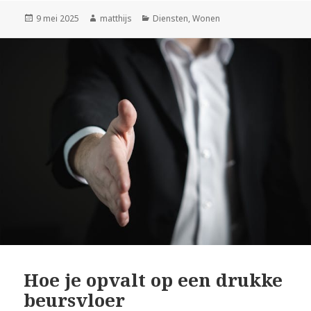
Geplaatst
9 mei 2025
Auteur
matthijs
Categorieën
Diensten
,
Wonen
op
Hoe je opvalt op een drukke
beursvloer