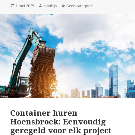
Geplaatst
1 mei 2025
Auteur
matthijs
Categorieën
Geen categorie
op
Container huren
Hoensbroek: Eenvoudig
geregeld voor elk project