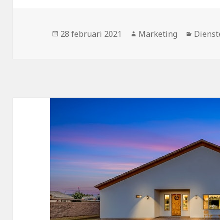
Geplaatst
28 februari 2021
Auteur
Marketing
Catego
Dienst
op