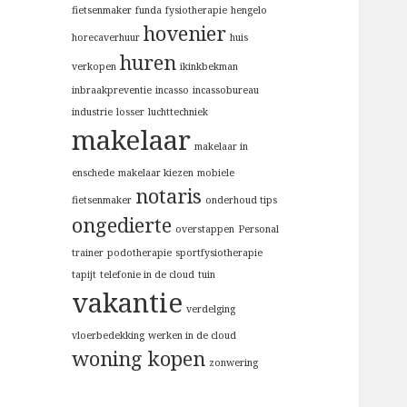
:
fietsenmaker
funda
fysiotherapie
hengelo
hovenier
horecaverhuur
huis
huren
verkopen
ikinkbekman
inbraakpreventie
incasso
incassobureau
industrie
losser
luchttechniek
makelaar
makelaar in
enschede
makelaar kiezen
mobiele
notaris
fietsenmaker
onderhoud tips
ongedierte
overstappen
Personal
trainer
podotherapie
sportfysiotherapie
tapijt
telefonie in de cloud
tuin
vakantie
verdelging
vloerbedekking
werken in de cloud
woning kopen
zonwering