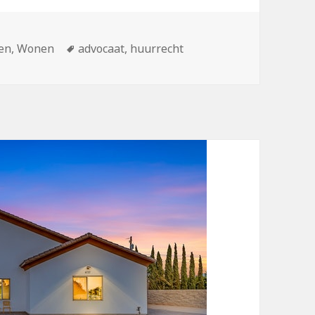
rieën
en
,
Wonen
Tags
advocaat
,
huurrecht