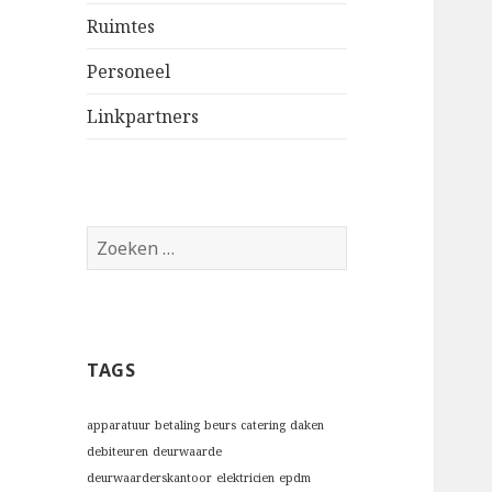
Ruimtes
Personeel
Linkpartners
Z
o
e
k
e
TAGS
n
n
a
apparatuur
betaling
beurs
catering
daken
a
debiteuren
deurwaarde
r
deurwaarderskantoor
elektricien
epdm