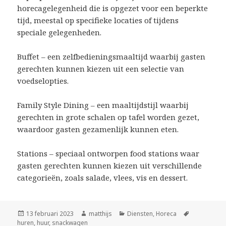
horecagelegenheid die is opgezet voor een beperkte
tijd, meestal op specifieke locaties of tijdens
speciale gelegenheden.
Buffet – een zelfbedieningsmaaltijd waarbij gasten
gerechten kunnen kiezen uit een selectie van
voedselopties.
Family Style Dining – een maaltijdstijl waarbij
gerechten in grote schalen op tafel worden gezet,
waardoor gasten gezamenlijk kunnen eten.
Stations – speciaal ontworpen food stations waar
gasten gerechten kunnen kiezen uit verschillende
categorieën, zoals salade, vlees, vis en dessert.
Geplaatst
13 februari 2023
Auteur
matthijs
Categorieën
Diensten
,
Horeca
Tags
huren
op
,
huur
,
snackwagen