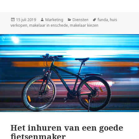
Geplaatst
15 juli 2019
Auteur
Marketing
Categorieën
Diensten
Tags
funda
,
huis
verkopen
op
,
makelaar in enschede
,
makelaar kiezen
Het inhuren van een goede
fietsenmaker