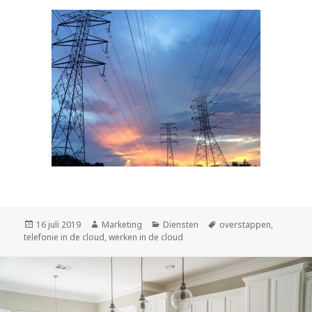
Geplaatst
16 juli 2019
Auteur
Marketing
Categorieën
Diensten
Tags
overstappen
,
telefonie in de cloud
op
,
werken in de cloud