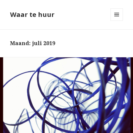
Waar te huur
MENU
EN
WIDGETS
Maand: juli 2019