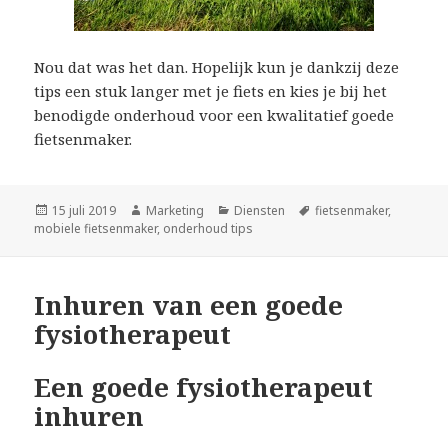
Nou dat was het dan. Hopelijk kun je dankzij deze
tips een stuk langer met je fiets en kies je bij het
benodigde onderhoud voor een kwalitatief goede
fietsenmaker.
Geplaatst
15 juli 2019
Auteur
Marketing
Categorieën
Diensten
Tags
fietsenmaker
,
mobiele fietsenmaker
op
,
onderhoud tips
Inhuren van een goede
fysiotherapeut
Een goede fysiotherapeut
inhuren