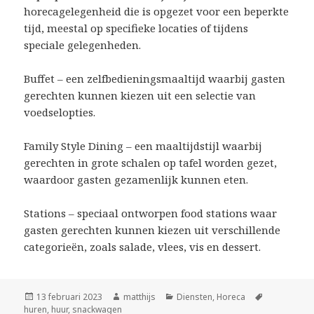
horecagelegenheid die is opgezet voor een beperkte
tijd, meestal op specifieke locaties of tijdens
speciale gelegenheden.
Buffet – een zelfbedieningsmaaltijd waarbij gasten
gerechten kunnen kiezen uit een selectie van
voedselopties.
Family Style Dining – een maaltijdstijl waarbij
gerechten in grote schalen op tafel worden gezet,
waardoor gasten gezamenlijk kunnen eten.
Stations – speciaal ontworpen food stations waar
gasten gerechten kunnen kiezen uit verschillende
categorieën, zoals salade, vlees, vis en dessert.
Geplaatst
13 februari 2023
Auteur
matthijs
Categorieën
Diensten
,
Horeca
Tags
huren
op
,
huur
,
snackwagen