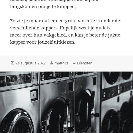
langskomen om je te knippen.
Zo zie je maar dat er een grote variatie is onder de
verschillende kappers. Hopelijk weet je nu iets
meer over hun vakgebied, en kan je beter de juiste
kapper voor jouzelf uitkiezen.
Geplaatst
24 augustus 2022
Auteur
matthijs
Categorieën
Diensten
op