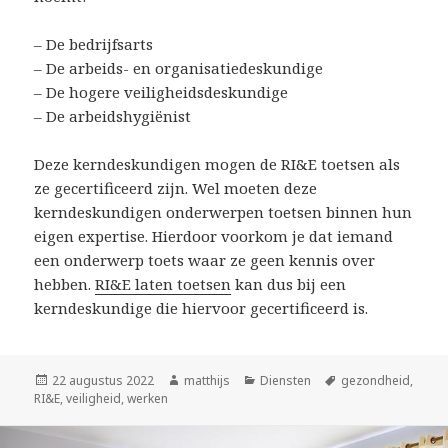
– De bedrijfsarts
– De arbeids- en organisatiedeskundige
– De hogere veiligheidsdeskundige
– De arbeidshygiënist
Deze kerndeskundigen mogen de RI&E toetsen als
ze gecertificeerd zijn. Wel moeten deze
kerndeskundigen onderwerpen toetsen binnen hun
eigen expertise. Hierdoor voorkom je dat iemand
een onderwerp toets waar ze geen kennis over
hebben.
RI&E laten toetsen
kan dus bij een
kerndeskundige die hiervoor gecertificeerd is.
Geplaatst
22 augustus 2022
Auteur
matthijs
Categorieën
Diensten
Tags
gezondheid
,
RI&E
op
,
veiligheid
,
werken