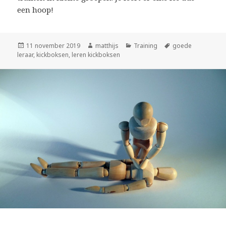
een hoop!
Geplaatst
11 november 2019
Auteur
matthijs
Categorieën
Training
Tags
goede
leraar
op
,
kickboksen
,
leren kickboksen