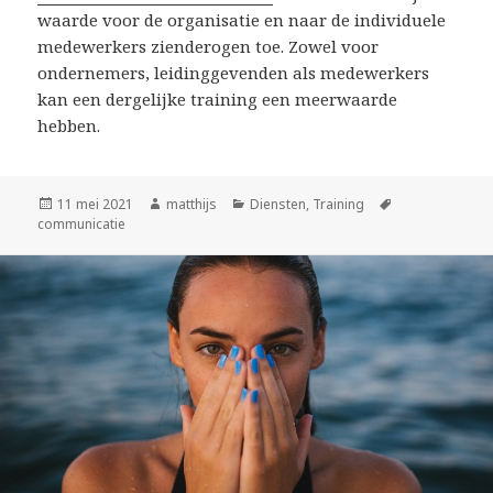
waarde voor de organisatie en naar de individuele
medewerkers zienderogen toe. Zowel voor
ondernemers, leidinggevenden als medewerkers
kan een dergelijke training een meerwaarde
hebben.
Geplaatst
11 mei 2021
Auteur
matthijs
Categorieën
Diensten
,
Training
Tags
communicatie
op