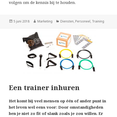
volgen om de kennis bij te houden.
Geplaatst
5 juni 2018
Auteur
Marketing
Categorieën
Diensten
,
Personeel
,
Training
op
Een trainer inhuren
Het komt bij veel mensen op één of ander punt in
het leven wel eens voor: Door omstandigheden
ben je niet zo fit of slank zoals je zou willen. Er