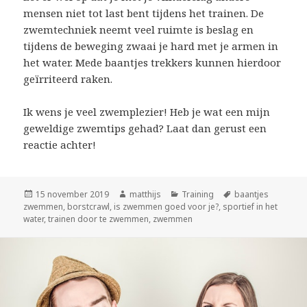
mensen niet tot last bent tijdens het trainen. De
zwemtechniek neemt veel ruimte is beslag en
tijdens de beweging zwaai je hard met je armen in
het water. Mede baantjes trekkers kunnen hierdoor
geïrriteerd raken.
Ik wens je veel zwemplezier! Heb je wat een mijn
geweldige zwemtips gehad? Laat dan gerust een
reactie achter!
Geplaatst
15 november 2019
Auteur
matthijs
Categorieën
Training
Tags
baantjes
zwemmen
op
,
borstcrawl
,
is zwemmen goed voor je?
,
sportief in het
water
,
trainen door te zwemmen
,
zwemmen