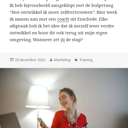
Ik heb bijvoorbeeld aangeklopt met de hulpvraag
“Hoe ontwikkel ik meer zelfvertrouwen”. Hier werk
ik samen aan met een
coach
uit Enschede. Elke
afspraak heb ik het idee dat ik mezelf weer verder
ontwikkel en hoor dit ook terug uit mijn eigen
omgeving. Wanneer zet jij de stap?
Geplaatst
30 december 2022
Auteur
Marketing
Categorieën
Training
op