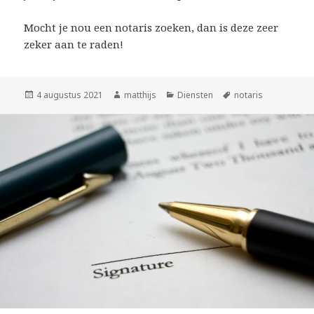
Mocht je nou een notaris zoeken, dan is deze zeer
zeker aan te raden!
Geplaatst
4 augustus 2021
Auteur
matthijs
Categorieën
Diensten
Tags
notaris
op