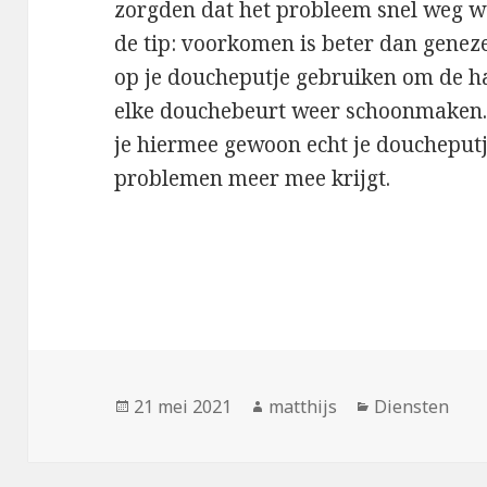
zorgden dat het probleem snel weg wa
de tip: voorkomen is beter dan genezen
op je doucheputje gebruiken om de h
elke douchebeurt weer schoonmaken. I
je hiermee gewoon echt je doucheput
problemen meer mee krijgt.
Geplaatst
21 mei 2021
Auteur
matthijs
Categorieën
Diensten
op