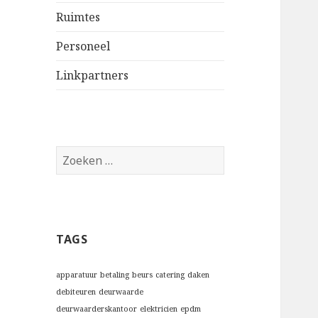
Ruimtes
Personeel
Linkpartners
Z
o
e
k
e
TAGS
n
n
a
apparatuur
betaling
beurs
catering
daken
a
debiteuren
deurwaarde
r
deurwaarderskantoor
elektricien
epdm