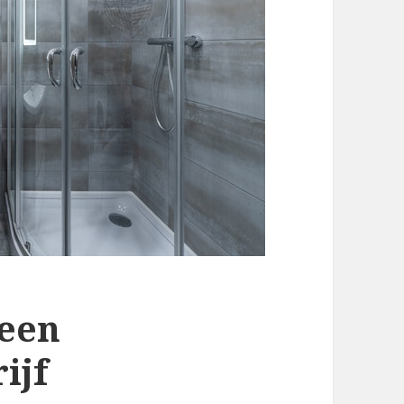
 een
ijf