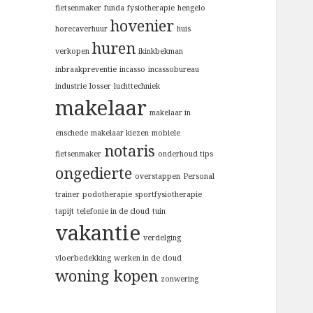
:
fietsenmaker
funda
fysiotherapie
hengelo
hovenier
horecaverhuur
huis
huren
verkopen
ikinkbekman
inbraakpreventie
incasso
incassobureau
industrie
losser
luchttechniek
makelaar
makelaar in
enschede
makelaar kiezen
mobiele
notaris
fietsenmaker
onderhoud tips
ongedierte
overstappen
Personal
trainer
podotherapie
sportfysiotherapie
tapijt
telefonie in de cloud
tuin
vakantie
verdelging
vloerbedekking
werken in de cloud
woning kopen
zonwering