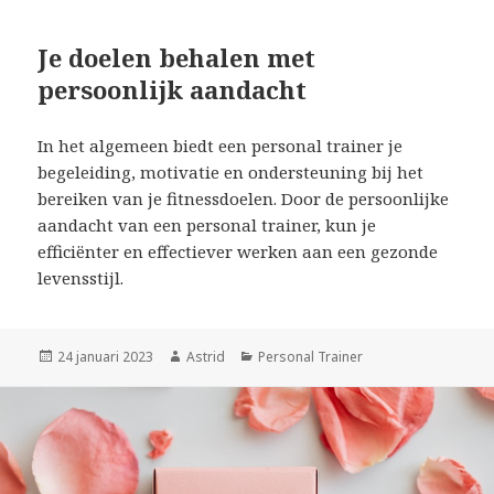
Je doelen behalen met
persoonlijk aandacht
In het algemeen biedt een personal trainer je
begeleiding, motivatie en ondersteuning bij het
bereiken van je fitnessdoelen. Door de persoonlijke
aandacht van een personal trainer, kun je
efficiënter en effectiever werken aan een gezonde
levensstijl.
Geplaatst
24 januari 2023
Auteur
Astrid
Categorieën
Personal Trainer
op