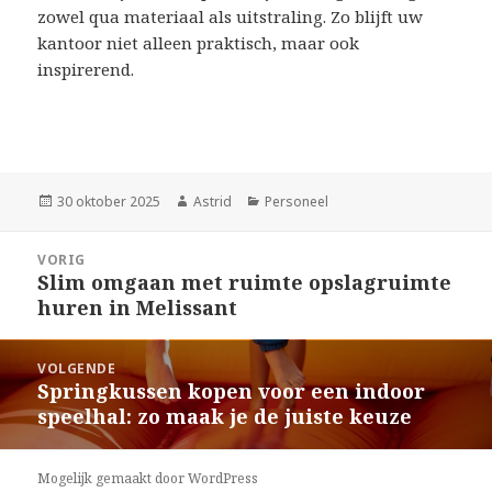
zowel qua materiaal als uitstraling. Zo blijft uw
kantoor niet alleen praktisch, maar ook
inspirerend.
Geplaatst
30 oktober 2025
Auteur
Astrid
Categorieën
Personeel
op
Bericht
VORIG
navigatie
Slim omgaan met ruimte opslagruimte
Vorig
huren in Melissant
bericht:
VOLGENDE
Springkussen kopen voor een indoor
Volgend
speelhal: zo maak je de juiste keuze
bericht:
Mogelijk gemaakt door WordPress