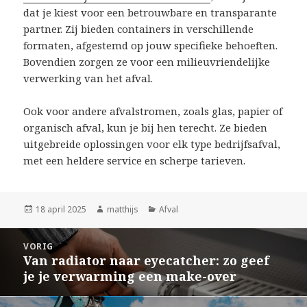
dat je kiest voor een betrouwbare en transparante
partner. Zij bieden containers in verschillende
formaten, afgestemd op jouw specifieke behoeften.
Bovendien zorgen ze voor een milieuvriendelijke
verwerking van het afval.
Ook voor andere afvalstromen, zoals glas, papier of
organisch afval, kun je bij hen terecht. Ze bieden
uitgebreide oplossingen voor elk type bedrijfsafval,
met een heldere service en scherpe tarieven.
Geplaatst
18 april 2025
Auteur
matthijs
Categorieën
Afval
op
Bericht
VORIG
navigatie
Van radiator naar eyecatcher: zo geef
Vorig
je je verwarming een make-over
bericht: