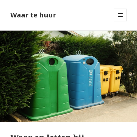
Waar te huur
MENU
EN
WIDGETS